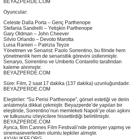
BEYAZPERDE.COM
Oyuncular:
Celeste Dalla Porta – Genç Parthenope
Stefania Sandrelli – Yetişkin Parthenope
Gary Oldman – John Cheever
Silvio Orlando – Devoto Marotta
Luisa Ranieri – Patrizia Teyze
Yönetmen ve Senarist: Paolo Sorrentino, bu filmde hem
yönetmenlik hem de senaristlik görevini üstlenmiştir.
Senaryo, Sorrentino ve Umberto Contarello tarafından
kaleme alınmıştır.
BEYAZPERDE.COM
Süre: Film, 2 saat 17 dakika (137 dakika) uzunluğundadır.
BEYAZPERDE.COM
Eleştiriler: “Su Perisi Parthenope”, görsel estetiği ve derin
anlatımıyla dikkat çekmiştir. Beyazperde’de yapılan bir
eleştiride, Sorrentino’nun memleketi Napoli’ye olan aşkını
ve tutkusunu izleyicilere hissettirdiği belirtilmiştir.
BEYAZPERDE.COM
Ayrıca, film Cannes Film Festivali’nde prömiyer yapmış ve
sinemaseverlerden olumlu tepkiler almıştır.
AYVALIKFF.ORG