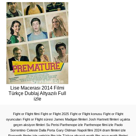
Lise Macerası 2014 Filmi
Türkçe Dublaj Altyazılı Full
izle
Fight or Flight filmi
Fight or Flight 2025
Fight or Flight konusu
Fight or Flight
oyuncuları
Fight or Flight süresi
James Madigan filmleri
Josh Hartnett filmleri
uçakta
geçen aksiyon filmleri
Su Perisi Parthenope izle
Parthenope filmi izle
Paolo
Sorrentino
Celeste Dalla Porta
Gary Oldman
Napoli filmi
2024 dram filmleri izle
Romantik filmler izle
yetişkin film izle
Türkçe altyazılı erotik film
asya erotik filmleri