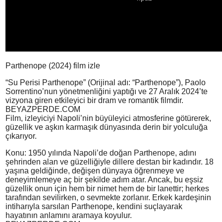
Parthenope (2024) film izle
“Su Perisi Parthenope” (Orijinal adı: “Parthenope”), Paolo
Sorrentino’nun yönetmenliğini yaptığı ve 27 Aralık 2024’te
vizyona giren etkileyici bir dram ve romantik filmdir.
BEYAZPERDE.COM
Film, izleyiciyi Napoli’nin büyüleyici atmosferine götürerek,
güzellik ve aşkın karmaşık dünyasında derin bir yolculuğa
çıkarıyor.
Konu: 1950 yılında Napoli’de doğan Parthenope, adını
şehrinden alan ve güzelliğiyle dillere destan bir kadındır. 18
yaşına geldiğinde, değişen dünyaya öğrenmeye ve
deneyimlemeye aç bir şekilde adım atar. Ancak, bu eşsiz
güzellik onun için hem bir nimet hem de bir lanettir; herkes
tarafından sevilirken, o sevmekte zorlanır. Erkek kardeşinin
intiharıyla sarsılan Parthenope, kendini suçlayarak
hayatının anlamını aramaya koyulur.