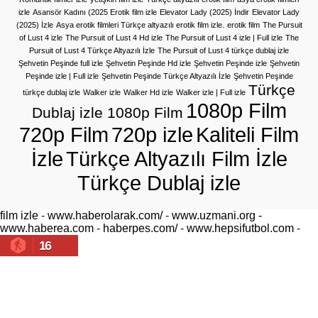
izle
Asansör Kadını (2025 Erotik film izle
Elevator Lady (2025) İndir
Elevator Lady
(2025) İzle
Asya erotik filmleri Türkçe altyazılı erotik film izle.
erotik film
The Pursuit
of Lust 4 izle
The Pursuit of Lust 4 Hd izle
The Pursuit of Lust 4 izle | Full izle
The
Pursuit of Lust 4 Türkçe Altyazılı İzle
The Pursuit of Lust 4 türkçe dublaj izle
Şehvetin Peşinde full izle
Şehvetin Peşinde Hd izle
Şehvetin Peşinde izle
Şehvetin
Peşinde izle | Full izle
Şehvetin Peşinde Türkçe Altyazılı İzle
Şehvetin Peşinde
Türkçe
türkçe dublaj izle
Walker izle
Walker Hd izle
Walker izle | Full izle
1080p Film
Dublaj izle 1080p Film
720p Film
720p izle
Kaliteli Film
İzle
Türkçe Altyazılı Film İzle
Türkçe Dublaj izle
film izle
-
www.haberolarak.com/
-
www.uzmani.org
-
www.haberea.com
-
haberpes.com/
-
www.hepsifutbol.com
-
16