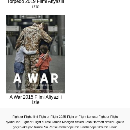
Torpedo 2019 Filmi Altyazili
izle
A War 2015 Filmi Altyazili
izle
Fight or Flight filmi
Fight or Flight 2025
Fight or Flight konusu
Fight or Flight
oyuncuları
Fight or Flight süresi
James Madigan filmleri
Josh Hartnett filmleri
uçakta
geçen aksiyon filmleri
Su Perisi Parthenope izle
Parthenope filmi izle
Paolo