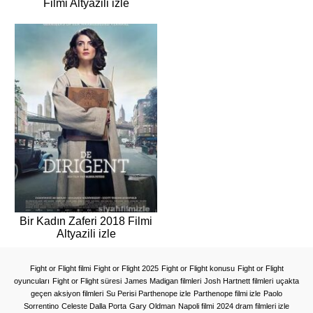
Filmi Altyazili izle
Bir Kadın Zaferi 2018 Filmi
Altyazili izle
Fight or Flight filmi
Fight or Flight 2025
Fight or Flight konusu
Fight or Flight
oyuncuları
Fight or Flight süresi
James Madigan filmleri
Josh Hartnett filmleri
uçakta
geçen aksiyon filmleri
Su Perisi Parthenope izle
Parthenope filmi izle
Paolo
Sorrentino
Celeste Dalla Porta
Gary Oldman
Napoli filmi
2024 dram filmleri izle